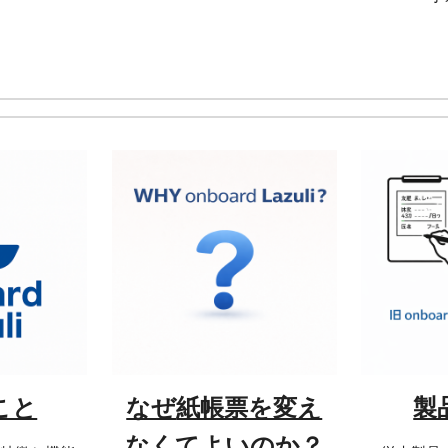
こと
なぜ
紙帳票を変え
製
なくてよいのか？