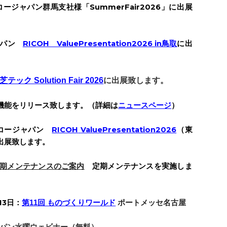
コージャパン群馬支社様「SummerFair2026」に出展
ャパン
RICOH ValuePresentation2026 in鳥取
に出
芝テック Solution Fair 2026
に出展致します。
新機能をリリース致します。（詳細は
ニュースページ
）
コージャパン
RICOH
ValuePresentation2026
（東
出展
致します。
期メンテナンスのご案内
定期メンテナンスを実施しま
13日：
第11回 ものづくりワールド
ポートメッセ名古屋