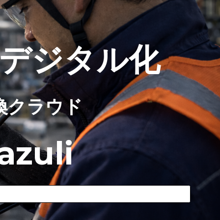
ion
デジタル化
換クラウド
azuli