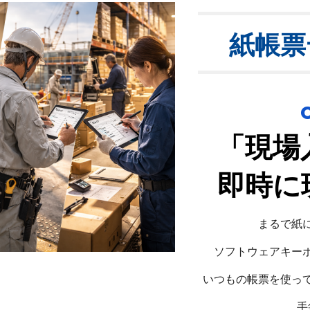
紙帳票
「現場
即時に
まるで紙
ソフトウェアキー
いつもの
帳票を使っ
手